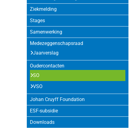
Ziekmelding
Stages
Samenwerking
Medezeggenschapsraad
Jaarverslag
Oudercontacten
SO
VSO
Johan Cruyff Foundation
ESF-subsidie
Downloads