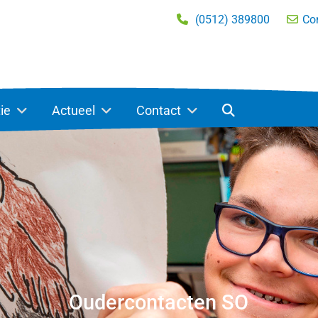
(0512) 389800
Co
STEYN BEETSTERZWA
ie
Actueel
Contact
Oudercontacten SO