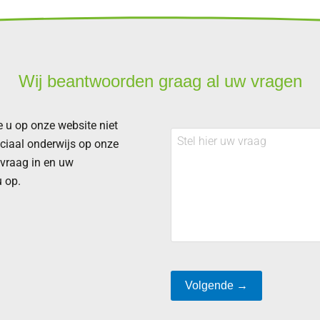
Wij beantwoorden graag al uw vragen
 u op onze website niet
Stel
eciaal onderwijs op onze
hier
 vraag in en uw
uw
vraag
 op.
Volgende →