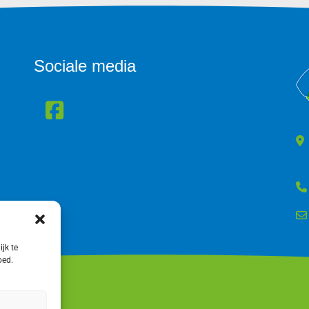
Sociale media
jk te
oed.