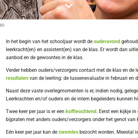
 SO
In het begin van het schooljaar wordt de
ouderavond
gehoude
leerkracht(en) en assistent(en) van de klas. Er wordt dan ui
aanbod en de gewoontes in de klas.
Verder hebben ouders/verzorgers contact met de klas en de l
resultaten
van de leerling: de tussenevaluatie in februari en d
Naast deze vaste overlegmomenten is er, indien nodig, gele
Leerkrachten en/of ouders en de intern begeleiders kunnen hie
Twee keer per jaar is er een
koffieochtend
. Eerst een kijkje i
bijpraten met anders ouders/verzorgers onder het genot van k
Eén keer per jaar kan de
zwemles
bezocht worden. Meestal is 