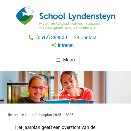
Door
Spring
naar
naar
de
de
hoofd
eerste
SCHOOL LYNDENSTEYN
speciaal onderwijs
inhoud
sidebar
(0512) 389800
Contact
BEETSTERZWAAG
Intranet
Menu
Jaarplan 2025 – 2026
Hier ben ik:
Home
/ Jaarplan 2025 – 2026
Het jaarplan geeft een overzicht van de