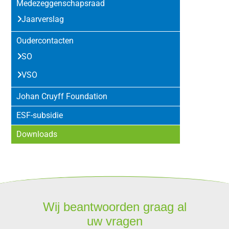
Medezeggenschapsraad
Jaarverslag
Oudercontacten
SO
VSO
Johan Cruyff Foundation
ESF-subsidie
Downloads
Wij beantwoorden graag al
uw vragen