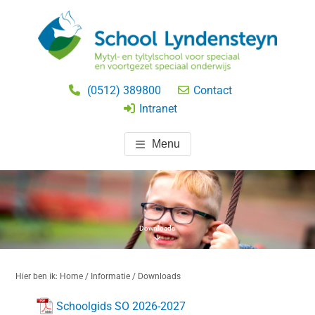
Door
Spring
naar
naar
de
de
hoofd
eerste
SCHOOL LYNDENSTEYN
speciaal onderwijs
inhoud
sidebar
(0512) 389800
Contact
BEETSTERZWAAG
Intranet
Menu
Downloads
Hier ben ik:
Home
/
Informatie
/ Downloads
Schoolgids SO 2026-2027