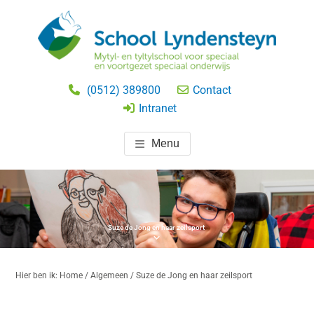
Door
naar
de
hoofd
SCHOOL LYNDENSTEYN
speciaal onderwijs
inhoud
(0512) 389800
Contact
BEETSTERZWAAG
Intranet
Menu
Suze de Jong en haar zeilsport
Hier ben ik:
Home
/
Algemeen
/ Suze de Jong en haar zeilsport